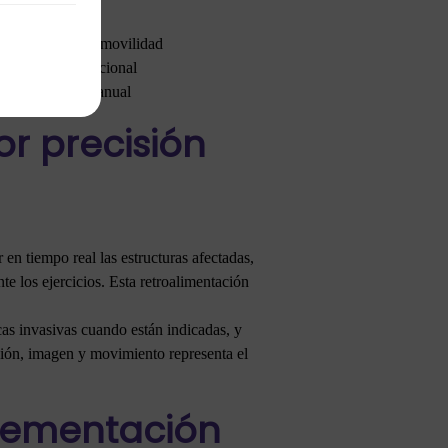
uave
 control motor y movilidad
progresiva y funcional
 mantenimiento manual
r precisión
 en tiempo real las estructuras afectadas,
te los ejercicios. Esta retroalimentación
icas invasivas cuando están indicadas, y
pación, imagen y movimiento representa el
plementación