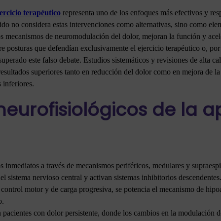
ercicio terapéutico
representa uno de los enfoques más efectivos y res
ido no considera estas intervenciones como alternativas, sino como el
os mecanismos de neuromodulación del dolor, mejoran la función y acele
re posturas que defendían exclusivamente el ejercicio terapéutico o, por 
uperado este falso debate. Estudios sistemáticos y revisiones de alta c
esultados superiores tanto en reducción del dolor como en mejora de la
inferiores.
urofisiológicos de la a
s inmediatos a través de mecanismos periféricos, medulares y supraespi
del sistema nervioso central y activan sistemas inhibitorios descendente
 control motor y de carga progresiva, se potencia el mecanismo de hipoa
o.
n pacientes con dolor persistente, donde los cambios en la modulación de