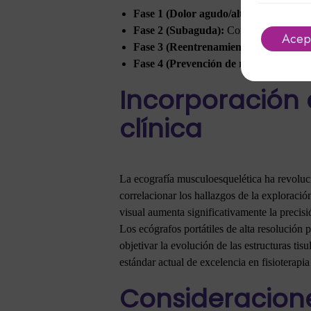
Fase 1 (Dolor agudo/alto):
Predominio d
Fase 2 (Subaguda):
Combinación equilib
Acep
Fase 3 (Reentrenamiento funcional):
R
Fase 4 (Prevención de recurrencias):
E
Incorporación 
clínica
La ecografía musculoesquelética ha revolucio
correlacionar los hallazgos de la exploració
visual aumenta significativamente la precisió
Los ecógrafos portátiles de alta resolución p
objetivar la evolución de las estructuras tis
estándar actual de excelencia en fisioterapi
Consideracione