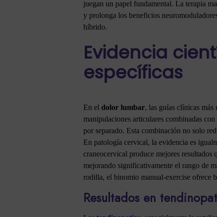
juegan un papel fundamental. La terapia manu
y prolonga los beneficios neuromoduladores 
híbrido.
Evidencia cient
específicas
En el
dolor lumbar
, las guías clínicas má
manipulaciones articulares combinadas con e
por separado. Esta combinación no solo redu
En patología cervical, la evidencia es igua
craneocervical produce mejores resultados qu
mejorando significativamente el rango de mov
rodilla, el binomio manual-exercise ofrece b
Resultados en tendinopatí