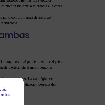
que híbrido. Mientras los ejercicios
les pueden mejorar la tolerancia a la carga.
res junto con programas de ejercicio
 recurrencia.
r ambas
 la terapia manual puede constituir el primer
gesia y tolerancia al movimiento, se
ia, sino de utilizarlas estratégicamente
e dificulten la realización correcta del
web.
en los