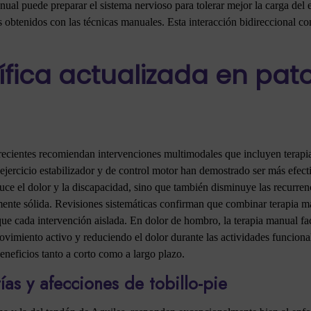
al puede preparar el sistema nervioso para tolerar mejor la carga del e
obtenidos con las técnicas manuales. Esta interacción bidireccional con
ífica actualizada en pat
s recientes recomiendan intervenciones multimodales que incluyen terapi
jercicio estabilizador y de control motor han demostrado ser más efecti
ce el dolor y la discapacidad, sino que también disminuye las recurren
lmente sólida. Revisiones sistemáticas confirman que combinar terapia m
e cada intervención aislada. En dolor de hombro, la terapia manual facil
imiento activo y reduciendo el dolor durante las actividades funcionale
eneficios tanto a corto como a largo plazo.
as y afecciones de tobillo-pie