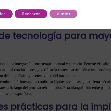
e terapia manual suave + ejercicio isométrico y activación muscular s
rada de técnicas manuales específicas + introducción de ejercicios de
tar
Rechazar
Ajustes
educción progresiva de terapia manual + énfasis en ejercicio de carga 
jercicio terapéutico como base principal con ocasionales sesiones de
de tecnología para mayo
nado la integración entre terapia manual y ejercicio. Permite visualizar
n manual con imágenes, y verificar la correcta activación muscular duran
n del diagnóstico y la efectividad del tratamiento.
ermiten al fisioterapeuta confirmar hipótesis clínicas, guiar ciertas técn
ulares a lo largo del proceso rehabilitador. Esta triangulación entre pal
a musculoesquelética.
s prácticas para la im