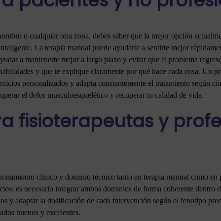
a pacientes y no profes
, hombro o cualquier otra zona, debes saber que la mejor opción actualm
nteligente. La terapia manual puede ayudarte a sentirte mejor rápidam
 ayudar a mantenerte mejor a largo plazo y evitar que el problema regrese
bilidades y que te explique claramente por qué hace cada cosa. Un pro
jercicios personalizados y adapta constantemente el tratamiento según 
uperar el dolor musculoesquelético y recuperar tu calidad de vida.
a fisioterapeutas y prof
azonamiento clínico y dominio técnico tanto en terapia manual como en p
icios; es necesario integrar ambos dominios de forma coherente dentr
cos y adaptar la dosificación de cada intervención según el fenotipo pr
ltados buenos y excelentes.