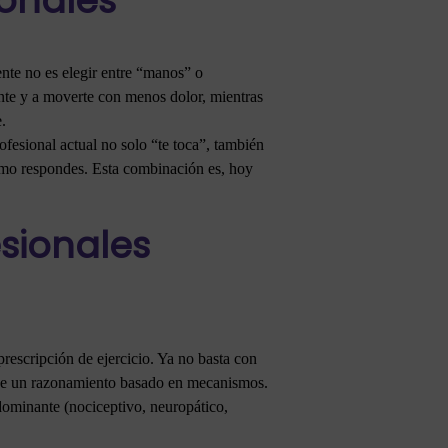
ionales
ente no es elegir entre “manos” o
ente y a moverte con menos dolor, mientras
.
fesional actual no solo “te toca”, también
cómo respondes. Esta combinación es, hoy
esionales
rescripción de ejercicio. Ya no basta con
o de un razonamiento basado en mecanismos.
edominante (nociceptivo, neuropático,