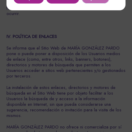
responsable en modo alguno de las caídas, interrupciones,
falta o defecto de las telecomunicaciones que pudieran
ocurrir.
IV. POLÍTICA DE ENLACES
Se informa que el Sitio Web de MARÍA GONZÁLEZ PARDO
pone o puede poner a disposición de los Usuarios medios
de enlace (como, entre otros, links, banners, botones),
directorios y motores de búsqueda que permiten a los
Usuarios acceder a sitios web pertenecientes y/o gestionados
por terceros.
La instalación de estos enlaces, directorios y motores de
búsqueda en el Sitio Web tiene por objeto facilitar a los
Usuarios la búsqueda de y acceso a la información
disponible en Internet, sin que pueda considerarse una
sugerencia, recomendación o invitación para la visita de los
mismos.
MARÍA GONZÁLEZ PARDO no ofrece ni comercializa por sí