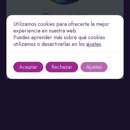
diciembre 16, 2025
Utilizamos cookies para ofrecerte la mejor
Rehabilitación Funcional: Cómo Maximizar el
experiencia en nuestra web.
Rendimiento a Través de la Fisioterapia
Puedes aprender más sobre qué cookies
utilizamos o desactivarlas en los
ajustes
.
La fisioterapia mejora el rendimiento y previene
lesiones con técnicas personalizadas.
Leer más
Aceptar
Rechazar
Ajustes