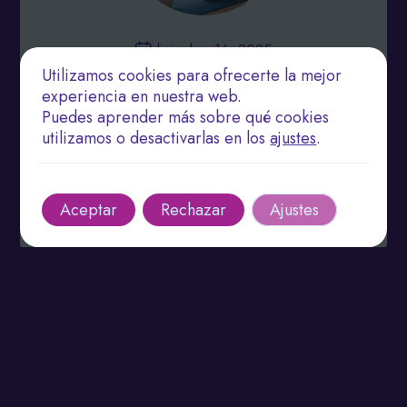
diciembre 16, 2025
Utilizamos cookies para ofrecerte la mejor
Rehabilitación Funcional: Cómo Maximizar el
experiencia en nuestra web.
Rendimiento a Través de la Fisioterapia
Puedes aprender más sobre qué cookies
utilizamos o desactivarlas en los
ajustes
.
La fisioterapia mejora el rendimiento y previene
lesiones con técnicas personalizadas.
Leer más
Aceptar
Rechazar
Ajustes