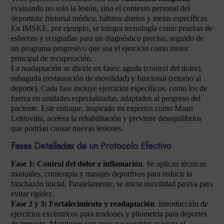
evaluando no solo la lesión, sino el contexto personal del
deportista: historial médico, hábitos diarios y metas específicas.
En IMSKE, por ejemplo, se integra tecnología como pruebas de
esfuerzo y ecografías para un diagnóstico preciso, seguido de
un programa progresivo que usa el ejercicio como motor
principal de recuperación.
La readaptación se divide en fases: aguda (control del dolor),
subaguda (restauración de movilidad) y funcional (retorno al
deporte). Cada fase incluye ejercicios específicos, como los de
fuerza en unidades especializadas, adaptados al progreso del
paciente. Este enfoque, inspirado en expertos como Maari
Lehtoviita, acelera la rehabilitación y previene desequilibrios
que podrían causar nuevas lesiones.
Fases Detalladas de un Protocolo Efectivo
Fase 1: Control del dolor e inflamación
. Se aplican técnicas
manuales, crioterapia y masajes deportivos para reducir la
hinchazón inicial. Paralelamente, se inicia movilidad pasiva para
evitar rigidez.
Fase 2 y 3: Fortalecimiento y readaptación
. Introducción de
ejercicios excéntricos para tendones y pliometría para deportes
de impacto. Monitoreo con apps o wearables asegura el