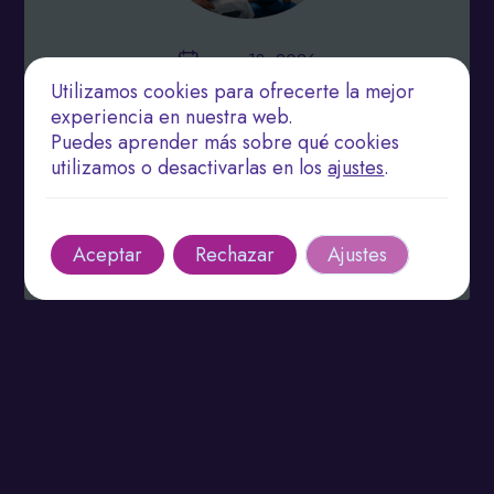
marzo 18, 2026
Utilizamos cookies para ofrecerte la mejor
Nuevas Fronteras en la Fisioterapia: Estrategias
experiencia en nuestra web.
Innovadoras para el Tratamiento del Dolor
Puedes aprender más sobre qué cookies
utilizamos o desactivarlas en los
ajustes
.
Descubre las innovaciones en fisioterapia y
ejercicio terapéutico discutidas en 2023.
Leer más
Aceptar
Rechazar
Ajustes