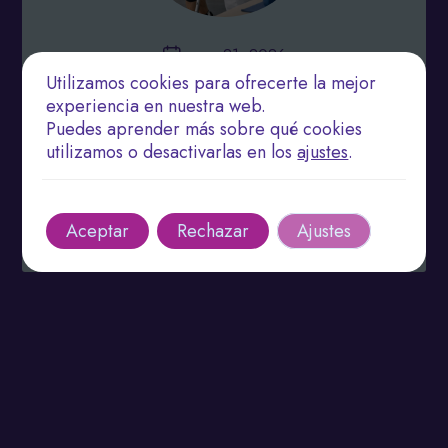
enero 21, 2026
Utilizamos cookies para ofrecerte la mejor
Rehabilitación Física: Claves para una
experiencia en nuestra web.
Recuperación Rápida y Sostenible
Puedes aprender más sobre qué cookies
utilizamos o desactivarlas en los
ajustes
.
La rehabilitación física mejora la movilidad y
bienestar tras lesiones.
Leer más
Aceptar
Rechazar
Ajustes