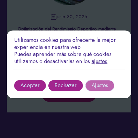
junio 30, 2026
Optimización del Rendimiento Deportivo mediante
la Fisioterapia Preventiva: Análisis Biomecánico y
Utilizamos cookies para ofrecerte la mejor
Programas Personalizados de Prevención de
Lesiones
experiencia en nuestra web.
Puedes aprender más sobre qué cookies
La fisioterapia preventiva mediante análisis
utilizamos o desactivarlas en los
ajustes
.
biomecánico reduce hasta un 50% las lesiones
deportivas. Descubre programas personalizados
que mejoran rendimiento, potencia y longevidad
atlética.
Aceptar
Rechazar
Ajustes
Leer más