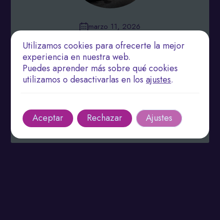
marzo 11, 2026
Utilizamos cookies para ofrecerte la mejor
Técnicas de Fisioterapia de Vanguardia para
Potenciar la Movilidad y el Rendimiento
experiencia en nuestra web.
Puedes aprender más sobre qué cookies
La fisioterapia es clave para mejorar la movilidad
utilizamos o desactivarlas en los
ajustes
.
articular, previniendo lesiones y mejorando la
calidad de vida.
Leer más
Aceptar
Rechazar
Ajustes