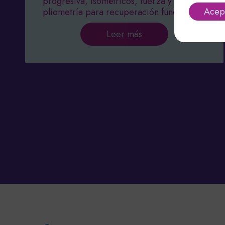
progresiva, isométricos, fuerza y
Acep
pliometría para recuperación funcional.
Leer más