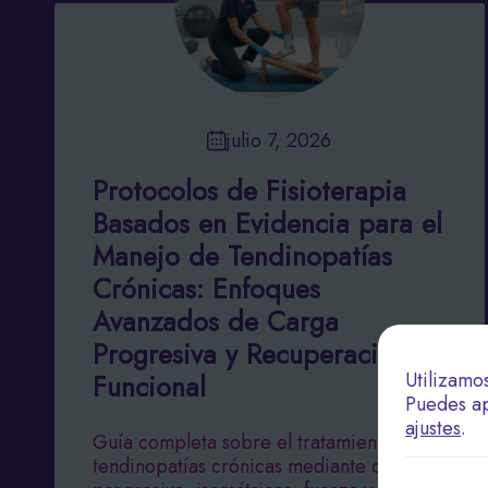
julio 7, 2026
Protocolos de Fisioterapia
Basados en Evidencia para el
Manejo de Tendinopatías
Crónicas: Enfoques
Avanzados de Carga
Progresiva y Recuperación
Utilizamo
Funcional
Puedes ap
ajustes
.
Guía completa sobre el tratamiento de
tendinopatías crónicas mediante carga