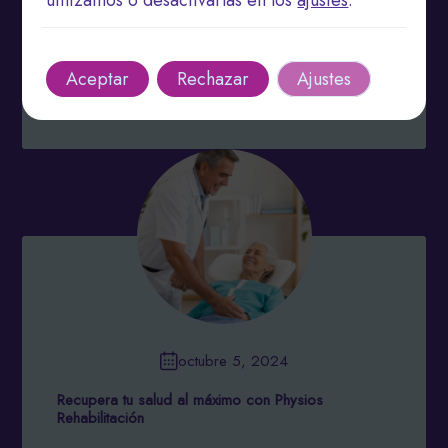
utilizamos o desactivarlas en los
ajustes
.
beneficios de la fisioterapia que debes conocer
Reduce el dolor crónico y mejora la movilidad de
tus articulaciones. Aumenta la …
Continuado
Aceptar
Rechazar
Ajustes
Leer más
octubre 5, 2024
Recupera tu salud al máximo con Physios
Rehabilitación