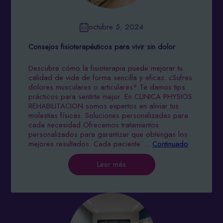
octubre 5, 2024
Consejos fisioterapéuticos para vivir sin dolor
Descubre cómo la fisioterapia puede mejorar tu
calidad de vida de forma sencilla y eficaz. ¿Sufres
dolores musculares o articulares? Te damos tips
prácticos para sentirte mejor. En CLINICA PHYSIOS
REHABILITACION somos expertos en aliviar tus
molestias físicas. Soluciones personalizadas para
cada necesidad Ofrecemos tratamientos
personalizados para garantizar que obtengas los
mejores resultados. Cada paciente …
Continuado
Leer más