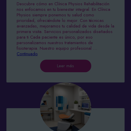
Descubre cómo en Clínica Physios Rehabilitación
nos enfocamos en tu bienestar integral. En Clínica
Physios siempre ponemos tu salud como
prioridad, ofreciéndote lo mejor. Con técnicas
avanzadas, mejoramos tu calidad de vida desde la
primera visita. Servicios personalizados diseñados
para ti Cada paciente es único, por eso
personalizamos nuestros tratamientos de
fisioterapia. Nuestro equipo profesional …
Continuado
Leer más