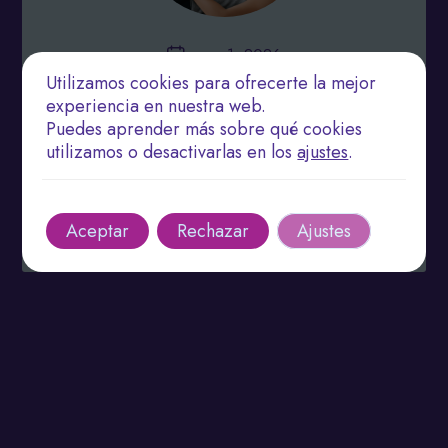
enero 1, 2026
Utilizamos cookies para ofrecerte la mejor
Abordajes Holísticos en Fisioterapia: Potenciando
experiencia en nuestra web.
la Recuperación y el Bienestar
Puedes aprender más sobre qué cookies
utilizamos o desactivarlas en los
ajustes
.
La fisioterapia holística trata al paciente de manera
integral, mejorando su bienestar físico y emocional.
Leer más
Aceptar
Rechazar
Ajustes