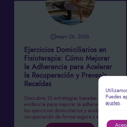
mayo 26, 2026
Ejercicios Domiciliarios en
Fisioterapia: Cómo Mejorar
la Adherencia para Acelerar
la Recuperación y Prevenir
Recaídas
Utilizamo
Puedes ap
Descubre 10 estrategias basadas en
ajustes
.
evidencia para mejorar la adherencia a
los ejercicios domiciliarios y acelerar tu
recuperación de forma segura y efectiva.
Acep