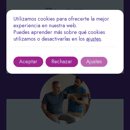
febrero 18, 2026
Utilizamos cookies para ofrecerte la mejor
El Enfoque Científico en Fisioterapia para Potenciar
experiencia en nuestra web.
la Recuperación Física
Puedes aprender más sobre qué cookies
utilizamos o desactivarlas en los
ajustes
.
Explora enfoques y beneficios de la fisioterapia en
la recuperación física.
Leer más
Aceptar
Rechazar
Ajustes