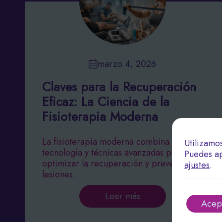
marzo 4, 2026
Claves para la Recuperación
Eficaz: La Ciencia de la
Fisioterapia Moderna
La fisioterapia moderna combina
Utilizamo
tecnología y técnicas avanzadas para
Puedes ap
optimizar la recuperación y prevenir
ajustes
.
lesiones.
Leer más
Acep