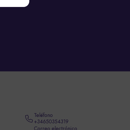
Teléfono
+34650354319
Correo electrónico