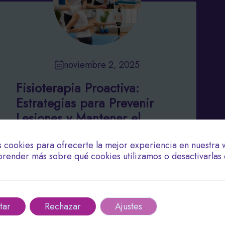
noviembre 2, 2025
Fisioterapia Proactiva:
Estrategias para Prevenir
Lesiones y Mantener el
Bienestar
s cookies para ofrecerte la mejor experiencia en nuestra 
render más sobre qué cookies utilizamos o desactivarlas 
Fisioterapia proactiva en Granada,
enfoque en prevención y bienestar.
Leer más
tar
Rechazar
Ajustes