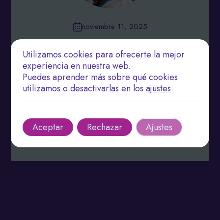
noviembre 11, 2025
Fisioterapia Integrativa: Combinando Técnicas
Utilizamos cookies para ofrecerte la mejor
Tradicionales y Modernas para Resultados
Óptimos
experiencia en nuestra web.
Puedes aprender más sobre qué cookies
Explora la fisioterapia integrativa: un enfoque
utilizamos o desactivarlas en los
ajustes
.
holístico que combina diversas disciplinas para
tratar dolencias físicas y emocionales de manera
personalizada.
Aceptar
Rechazar
Ajustes
Leer más