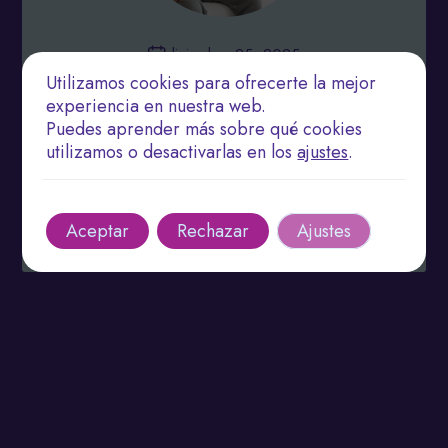
diciembre 25, 2025
Utilizamos cookies para ofrecerte la mejor
El Papel de la Terapia Física en la Mejora de la
experiencia en nuestra web.
Movilidad Articular
Puedes aprender más sobre qué cookies
utilizamos o desactivarlas en los
ajustes
.
Explora cómo la terapia física mejora la movilidad
articular y previene lesiones.
Leer más
Aceptar
Rechazar
Ajustes