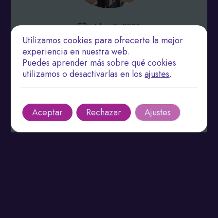
octubre 2, 2025
Utilizamos cookies para ofrecerte la mejor
Terapias Innovadoras en Rehabilitación: La Clave
experiencia en nuestra web.
para una Recuperación Rápida y Efectiva
Puedes aprender más sobre qué cookies
utilizamos o desactivarlas en los
ajustes
.
Explora las terapias tecnológicas en rehabilitación
para recuperación integral.
Leer más
Aceptar
Rechazar
Ajustes