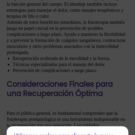
la función general del cuerpo. El abordaje también incluye
estrategias para manejar el dolor, como masajes terapéuticos y
terapias de frío o calor.
Además de estos beneficios inmediatos, la fisioterapia también
juega un papel crucial en la prevención de posibles
complicaciones a largo plazo. Ayuda a mantener la flexibilidad
y a prevenir la formación de coágulos sanguíneos, contracturas
musculares y otros problemas asociados con la inmovilidad
prolongada.
Recuperación acelerada de la movilidad y la fuerza.
Técnicas especializadas para el manejo del dolor.
Prevención de complicaciones a largo plazo.
Consideraciones Finales para
una Recuperación Óptima
Para el público general, es fundamental comprender que la
fisioterapia postquirúrgica es una herramienta indispensable en
la recuperación tras una operación. Los cuidados
postoperatorios requieren un enfoque holístico y personalizado,